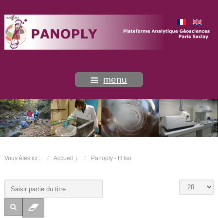
menu
Vous êtes ici :
Accueil
Panoply - H Iso